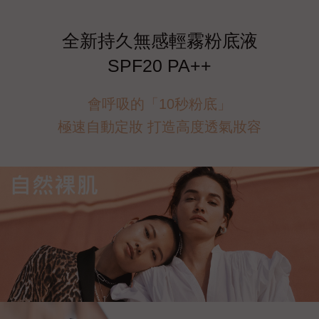
全新持久無感輕霧粉底液
SPF20 PA++
會呼吸的「10秒粉底」
極速自動定妝 打造高度透氣妝容