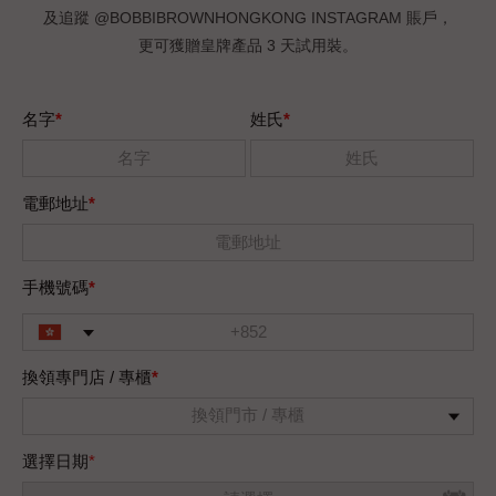
及追蹤 @BOBBIBROWNHONGKONG INSTAGRAM 賬戶，
更可獲贈皇牌產品 3 天試用裝。
名字
*
姓氏
*
電郵地址
*
手機號碼
*
換領專門店 / 專櫃
*
選擇日期
*