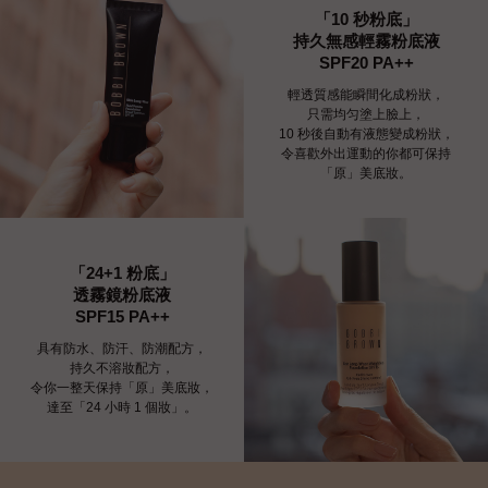
「10 秒粉底」
持久無感輕霧粉底液
SPF20 PA++
輕透質感能瞬間化成粉狀，
只需均匀塗上臉上，
10 秒後自動有液態變成粉狀，
令喜歡外出運動的你都可保持
「原」美底妝。
「24+1 粉底」
透霧鏡粉底液
SPF15 PA++
具有防水、防汗、防潮配方，
持久不溶妝配方，
令你一整天保持「原」美底妝，
達至「24 小時 1 個妝」。